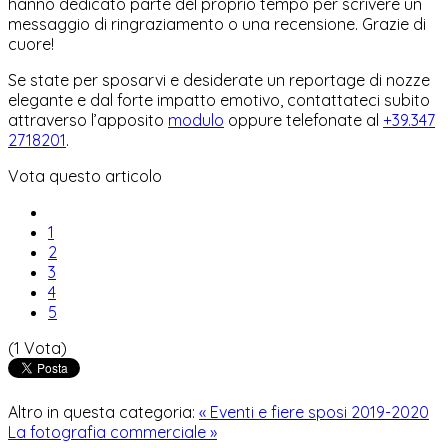
hanno dedicato parte del proprio tempo per scrivere un
messaggio di ringraziamento o una recensione. Grazie di
cuore!
Se state per sposarvi e desiderate un reportage di nozze
elegante e dal forte impatto emotivo, contattateci subito
attraverso l’apposito
modulo
oppure telefonate al
+39.347
2718201
.
Vota questo articolo
1
2
3
4
5
(1 Vota)
Altro in questa categoria:
« Eventi e fiere sposi 2019-2020
La fotografia commerciale »