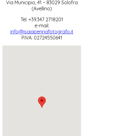
Via Municipio, 41 ~ 83029 Solofra
(Avellino)
Tel. +39.347 2718201
e-mail:
info@isaiapennafotografo.it
P.IVA: 02724550641