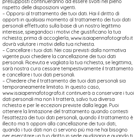
presupposti continueranno ad essere svolti nel pieno
rispetto delle disposizioni vigenti.
– Opporsi al trattamento dei tuoi dati. Hai il diritto di
opporti in qualsiasi momento al trattamento dei tuoi dati
personali effettuato sulla base di un nostro legittimo
interesse, spiegandoci i motivi che giustificano la tua
richiesta; prima di accoglierla, www.isaiapennafotografo.it
dovrà valutare i motivi della tua richiesta.
– Cancellare i tuoi dati. Nei casi previsti dalla normativa
vigente puoi chiedere la cancellazione dei tuoi dati
personali. Ricevuta e vagliata la tua richiesta, se legittima,
sarà nostra cura cessare tempestivamente il trattamento
e cancellare i tuoi dati personali.
– Chiedere che il trattamento dei tuoi dati personali sia
temporaneamente limitato. In questo caso,
www.isaiapennafotografo.it continuerà a conservare i tuoi
dati personali ma non li tratterà, salvo tua diversa
richiesta e per le eccezioni previste dalla legge. Puoi
ottenere la limitazione del trattamento quando contesti
l’esattezza dei tuoi dati personali, quando il trattamento è
illecito ma ti opponi alla cancellazione dei tuoi dati,
quando i tuoi dati non ci servono più ma ne hai bisogno
per esercitare un tuo diritto in sede giudiziaria e quando ti