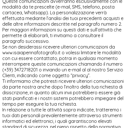
Queste comunicazioni avverranno esclusivamente con le
modalità da te prescelte (e-mail, SMS, telefono, posta
cartacea, Whatsapp). La personalizzazione verrà
effettuata mediante l’analisi dei tuoi precedenti acquisti e
delle altre informazioni descritte nel paragrafo numero 2.
Per maggiori informazioni su questi dati e sull’attività che
permette di elaborarli, ti invitiamo a consultare il
paragrafo successivo.
Se non desiderassi ricevere ulteriori comunicazioni da
www.isaiapennafotografo.it o volessi limitare le modalità
con cui essere contattato, potrai in qualsiasi momento
interrompere queste comunicazioni chiamando il numero
(+39) 3472718201 o inviando un e-mail al al nostro Servizio
Clienti, indicando come oggetto “privacy”.
Ti informiamo che potresti ricevere ulteriori comunicazioni
da parte nostra anche dopo l’inoltro della tua richiesta di
disiscrizione, in quanto alcuni invii potrebbero essere già
stati pianificati e i nostri sistemi potrebbero impiegare del
tempo per eseguire la tua richiesta.
In relazione a tutte le attività sopra indicate, tratteremo i
tuoi dati personali prevalentemente attraverso strumenti
informatici ed elettronici, i quali garantiscono elevati
standard di sicurezza, nel pieno rispetto della normativa