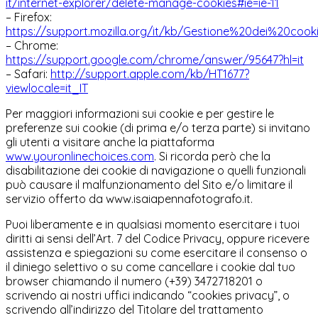
it/internet-explorer/delete-manage-cookies#ie=ie-11
– Firefox:
https://support.mozilla.org/it/kb/Gestione%20dei%20cook
– Chrome:
https://support.google.com/chrome/answer/95647?hl=it
– Safari:
http://support.apple.com/kb/HT1677?
viewlocale=it_IT
Per maggiori informazioni sui cookie e per gestire le
preferenze sui cookie (di prima e/o terza parte) si invitano
gli utenti a visitare anche la piattaforma
www.youronlinechoices.com
. Si ricorda però che la
disabilitazione dei cookie di navigazione o quelli funzionali
può causare il malfunzionamento del Sito e/o limitare il
servizio offerto da www.isaiapennafotografo.it.
Puoi liberamente e in qualsiasi momento esercitare i tuoi
diritti ai sensi dell’Art. 7 del Codice Privacy, oppure ricevere
assistenza e spiegazioni su come esercitare il consenso o
il diniego selettivo o su come cancellare i cookie dal tuo
browser chiamando il numero (+39)
3472718201
o
scrivendo ai nostri uffici indicando “cookies privacy”, o
scrivendo all’indirizzo del Titolare del trattamento