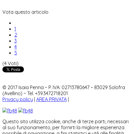
Vota questo articolo
1
2
3
4
5
(4 Voti)
© 2017 Isaia Penna ~ P. IVA: 02713780647 ~ 83029 Solofra
(Avellino) ~ Tel. +39.3472718201
Privacy policy
|
AREA PRIVATA
|
Questo sito utilizza cookie, anche di terze parti, necessari
al suo funzionamento, per fornirti la migliore esperienza
possibile di navigazione, a fini statistici e utili alle finalità